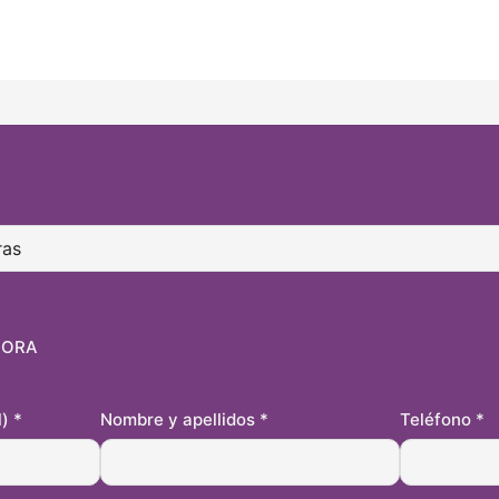
HORA
l)
*
Nombre y apellidos
*
Teléfono
*